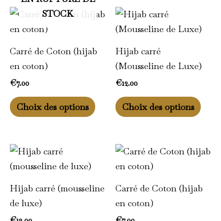
STOCK
Ce
Ce
produit
prod
a
a
Carré de Coton (hijab
Hijab carré
plusieurs
plusi
en coton)
(Mousseline de Luxe)
variations.
varia
€
7.00
€
12.00
Les
Les
options
opti
Choix des options
Choix des options
peuvent
peuv
être
être
choisies
chois
Ce
Ce
sur
sur
produit
prod
la
la
a
a
Hijab carré (mousseline
Carré de Coton (hijab
page
page
plusieurs
plusi
de luxe)
en coton)
du
du
variations.
varia
€
12.00
€
7.00
produit
prod