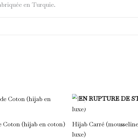
fabriquée en Turquie.
Ce
EN RUPTURE DE S
C
produit
p
a
a
e Coton (hijab en coton)
Hijab Carré (mousselin
plusieurs
p
luxe)