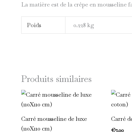
La matière est de la crêpe en mousseline 
Poids
0.228 kg
Produits similaires
Ce
produit
a
Carré mousseline de luxe
Carré d
plusieurs
(110X110 cm)
€
7.00