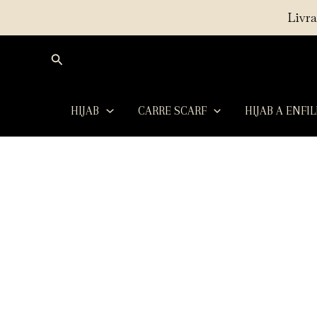
Aller
Livra
au
contenu
Rechercher
HIJAB
CARRE SCARF
HIJAB A ENFI