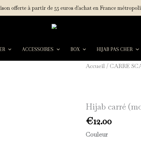
ison offerte à partir de 55 euros d'achat en France métropoli
LER
ACCESSOIRES
BOX
HIJAB PAS CHER
quantité
Accueil
/
CARRE SC
de
Hijab
carré
Hijab carré (mo
(mousseline
de
€
12.00
luxe)
Couleur