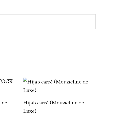
TOCK
e
Ce
roduit
produit
a
e de
Hijab carré (Mousseline de
lusieurs
plusieurs
Luxe)