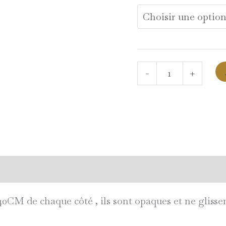
-
+
ires
avis clients validés
40CM de chaque côté , ils sont opaques et ne glissen